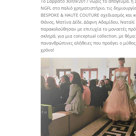
Το Σάββατο 30/09/2017 νωρίς το απόγευμα, η
NGFL στο παλιό χρηματιστήριο, τις δημιουργ
BESPOKE & HAUTE COUTURE σχεδιασμός και κα
Θάνος, Ματίνα Δέδε, Δάφνη Αδαμίδου, Ναταλί
παρακολούθησαν με επιτυχία το μονοετές πρό
σκληρά, για μια conceptual collection, με θέμ
πανανθρώπινες αλήθειες που προάγει ο μύθος 
χρόνο!