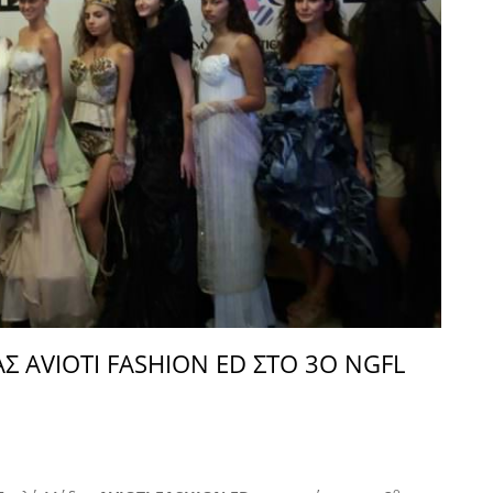
Σ AVIOTI FASHION ED ΣΤΟ 3Ο NGFL
ο