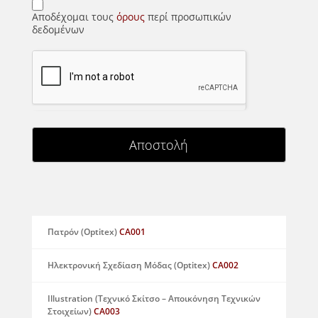
Αποδέχομαι τους
όρους
περί προσωπικών
δεδομένων
Αποστολή
Πατρόν (Optitex)
CA001
Ηλεκτρονική Σχεδίαση Μόδας (Optitex)
CA002
Illustration (Τεχνικό Σκίτσο – Αποικόνηση Τεχνικών
Στοιχείων)
CA003