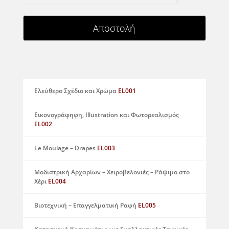
Αποστολή
Ελεύθερο Σχέδιο και Χρώμα
EL001
Εικονογράφηφη, Illustration και Φωτορεαλισμός
EL002
Le Moulage – Drapes
EL003
Μοδιστρική Αρχαρίων – Χειροβελονιές – Ράψιμο στο
Χέρι
EL004
Βιοτεχνική – Επαγγελματική Ραφή
EL005