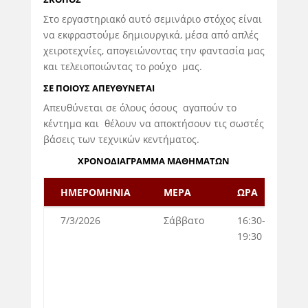
Στο εργαστηριακό αυτό σεμινάριο στόχος είναι
να εκφραστούμε δημιουργικά, μέσα από απλές
χειροτεχνίες, απογειώνοντας την φαντασία μας
και τελειοποιώντας το ρούχο μας.
ΣΕ ΠΟΙΟΥΣ ΑΠΕΥΘΥΝΕΤΑΙ
Απευθύνεται σε όλους όσους αγαπούν το
κέντημα και θέλουν να αποκτήσουν τις σωστές
βάσεις των τεχνικών κεντήματος.
ΧΡΟΝΟΔΙΑΓΡΑΜΜΑ ΜΑΘΗΜΑΤΩΝ
ΗΜΕΡΟΜΗΝΙΑ
ΜΕΡΑ
ΩΡΑ
Δ
ΗΜΕΡΟΜΗΝΙΑ
ΜΕΡΑ
ΩΡΑ
Δ
7/3/2026
Σάββατο
16:30-
4
19:30
μ