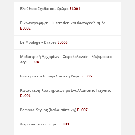
Ελεύθερο Σχέδιο και Χρώμα
EL001
Εικονογράφηφη, Illustration και Φωτορεαλισμός
EL002
Le Moulage – Drapes
EL003
Μοδιστρική Αρχαρίων – Χειροβελονιές – Ράψιμο στο
Χέρι
EL004
Βιοτεχνική – Επαγγελματική Ραφή
EL005
Κατασκευή Κοσμημάτων με Εναλλακτικές Τεχνικές
EL006
Personal Styling (Καλαισθητική)
EL007
Χειροποίητο κέντημα
EL008