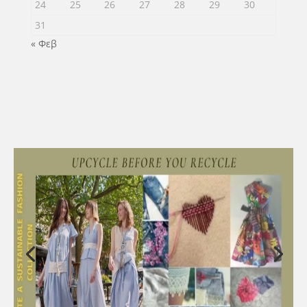
24
25
26
27
28
29
30
31
« Φεβ